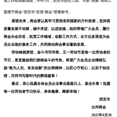
项工作取得新成绩，今年3月，西安市委社工部、市委“两新”组织
工
委授予商会
“西安市‘双强’商会”荣誉称号
。
展望未来，商会要认真学习贯彻党和国家的方针政策，坚持高
质量发展不动摇，稳中求进、以进促稳，组织带领广大会员，履行
商会办会宗旨，拓宽工作领域，创新工作方式，全方位多渠道为会
员企业做好服务工作，共同推动商会事业蓬勃发展。
劳动铸就梦想，奋斗书写华章。五一劳动节是每一位劳动者的
节日，更是激励我们接续奋斗的号角。希望广大会员企业继续弘
扬
“敢为人先、务实创新”的台商精神，以匠心守初心，以实干创佳
绩，共同书写新时代的辉煌篇章！
最后，衷心祝愿全体会员企业事业蒸蒸日上、基业长青！祝愿
每一位劳动者节日快乐、身体健康、阖家幸福！
西安市
台州商会
2025年4月30