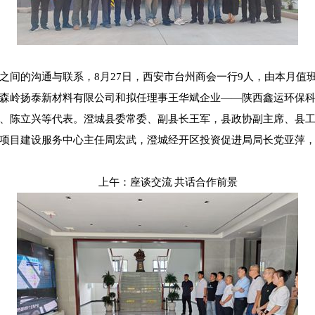
之间的沟通与联系，8月27日，西安市台州商会一行9人，由本月值
森岭扬泰新材料有限公司和拟任理事王华斌企业——陕西鑫运环保
、陈立兴等代表。澄城县委常委、副县长王军，县政协副主席、县
项目建设服务中心主任周宏武，澄城经开区投资促进局局长党亚萍
上午：座谈交流 共话合作前景