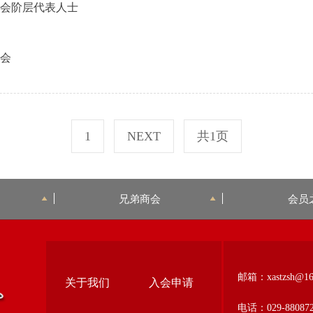
社会阶层代表人士
流会
1
NEXT
共1页
兄弟商会
会员
邮箱：xastzsh@16
关于我们
入会申请
电话：029-880872