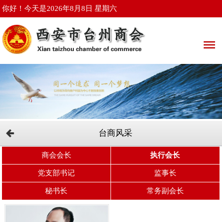
你好！今天是2026年8月8日 星期六
台商风采
商会会长
执行会长
党支部书记
监事长
秘书长
常务副会长