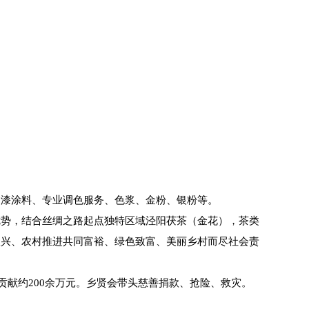
油漆涂料、专业调色服务、色浆、金粉、银粉等。
优势，结合丝绸之路起点独特区域泾阳茯茶（金花），茶类
振兴、农村推进共同富裕、绿色致富、美丽乡村而尽社会责
贡献约200余万元。乡贤会带头慈善捐款、抢险、救灾。